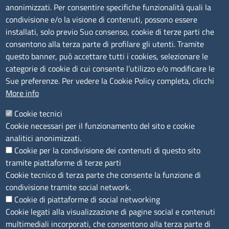
anonimizzati. Per consentire specifiche funzionalità quali la
Sede Legale di Latina: Viale Umberto I, 80 - 04100 (LT)
condivisione e/o la visione di contenuti, possono essere
tel. 0773/6721
installati, solo previo Suo consenso, cookie di terze parti che
Sede di Frosinone: Via Alcide De Gasperi, 1 - 03100 (FR)
consentono alla terza parte di profilare gli utenti. Tramite
tel. 0775/2751
questo banner, può accettare tutti i cookies, selezionare le
Pec
cciaa@pec.frlt.camcom.it
categorie di cookie di cui consente l’utilizzo e/o modificare le
Ufficio relazioni con il pubblico
Sue preferenze. Per vedere la Cookie Policy completa, clicchi
More info
Codici
Cookie tecnici
Cookie necessari per il funzionamento del sito e cookie
Codice Fiscale e Partita Iva: 02957560598
analitici anonimizzati.
Codice univoco ufficio fatt.elettronica: 1TOEDU
Cookie per la condivisione dei contenuti di questo sito
tramite piattaforme di terze parti
Seguici su
Cookie tecnico di terza parte che consente la funzione di
condivisione tramite social network.
Cookie di piattaforme di social networking
Cookie legati alla visualizzazione di pagine social e contenuti
Sito web
multimediali incorporati, che consentono alla terza parte di