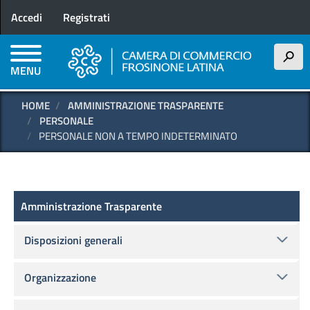
Menu profilo utente
Salta
Accedi
Registrati
al
contenuto
principale
h
MENU
HOME
AMMINISTRAZIONE TRASPARENTE
PERSONALE
PERSONALE NON A TEMPO INDETERMINATO
Amministrazione Trasparente
Amministrazione Trasparente
Disposizioni generali
Organizzazione