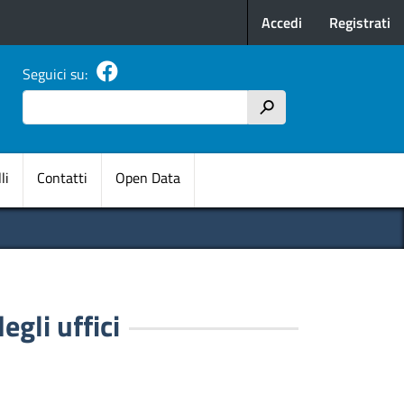
Menu profilo u
Accedi
Registrati
Seguici su:
Cerca
h
pale
li
Contatti
Open Data
egli uffici