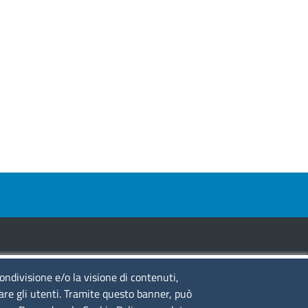
condivisione e/o la visione di contenuti,
guici su
lare gli utenti. Tramite questo banner, può