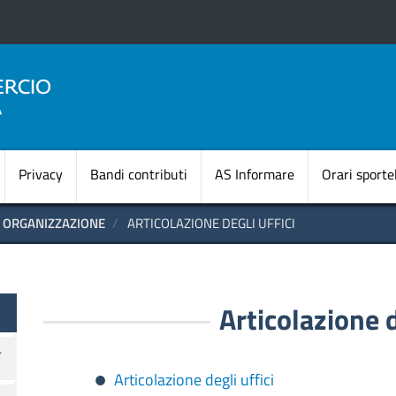
Salta
al
contenuto
principale
Navigazione princi
Privacy
Bandi contributi
AS Informare
Orari sportel
ORGANIZZAZIONE
ARTICOLAZIONE DEGLI UFFICI
te
Articolazione d
Articolazione degli uffici