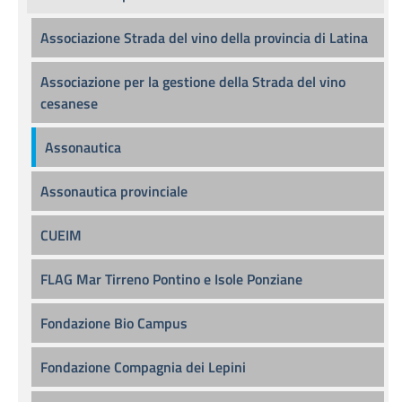
Associazione Strada del vino della provincia di Latina
Associazione per la gestione della Strada del vino
cesanese
Assonautica
Assonautica provinciale
CUEIM
FLAG Mar Tirreno Pontino e Isole Ponziane
Fondazione Bio Campus
Fondazione Compagnia dei Lepini