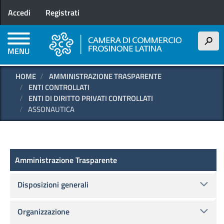
Menu profilo utente
Salta
Accedi
Registrati
al
contenuto
principale
h
MENU
HOME
AMMINISTRAZIONE TRASPARENTE
ENTI CONTROLLATI
ENTI DI DIRITTO PRIVATI CONTROLLATI
ASSONAUTICA
Amministrazione Trasparente
Amministrazione Trasparente
Disposizioni generali
Organizzazione