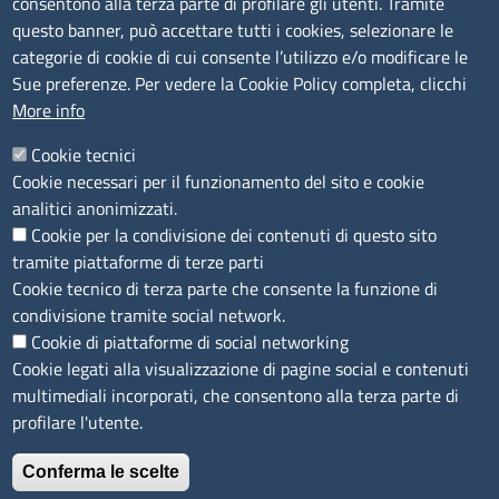
consentono alla terza parte di profilare gli utenti. Tramite
tel. 0775/2751
questo banner, può accettare tutti i cookies, selezionare le
Pec
cciaa@pec.frlt.camcom.it
categorie di cookie di cui consente l’utilizzo e/o modificare le
Ufficio relazioni con il pubblico
Sue preferenze. Per vedere la Cookie Policy completa, clicchi
More info
Codici
Cookie tecnici
Cookie necessari per il funzionamento del sito e cookie
Codice Fiscale e Partita Iva: 02957560598
analitici anonimizzati.
Codice univoco ufficio fatt.elettronica: 1TOEDU
Cookie per la condivisione dei contenuti di questo sito
tramite piattaforme di terze parti
Seguici su
Cookie tecnico di terza parte che consente la funzione di
condivisione tramite social network.
Cookie di piattaforme di social networking
Cookie legati alla visualizzazione di pagine social e contenuti
Sito web
multimediali incorporati, che consentono alla terza parte di
profilare l'utente.
Accesso riservato
Mappa del sito
Conferma le scelte
Feedback accessibilità