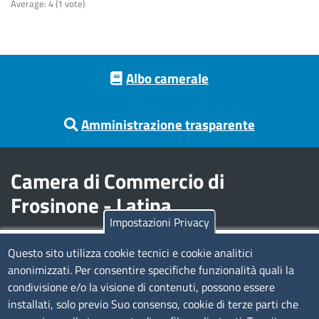
Average:
4
(
1
vote)
Footer menu
Albo camerale
Amministrazione trasparente
Camera di Commercio di
Frosinone - Latina
Impostazioni Privacy
Contatti
Questo sito utilizza cookie tecnici e cookie analitici
anonimizzati. Per consentire specifiche funzionalità quali la
Sede Legale di Latina: Viale Umberto I, 80 - 04100 (LT)
condivisione e/o la visione di contenuti, possono essere
tel. 0773/6721
installati, solo previo Suo consenso, cookie di terze parti che
Sede di Frosinone: Via Alcide De Gasperi, 1 - 03100 (FR)