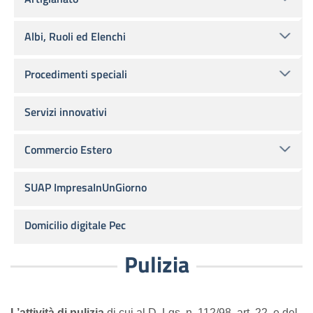
Albi, Ruoli ed Elenchi
Procedimenti speciali
Servizi innovativi
Commercio Estero
SUAP ImpresaInUnGiorno
Domicilio digitale Pec
Pulizia
L’attività di pulizia
di cui al D. Lgs. n. 112/98, art. 22, e del