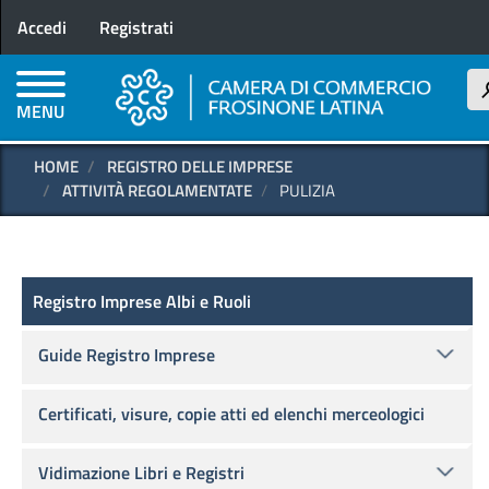
Menu profilo utente
Salta
Accedi
Registrati
al
contenuto
principale
MENU
HOME
REGISTRO DELLE IMPRESE
ATTIVITÀ REGOLAMENTATE
PULIZIA
Registro delle Imprese
Registro Imprese Albi e Ruoli
Guide Registro Imprese
Certificati, visure, copie atti ed elenchi merceologici
Vidimazione Libri e Registri