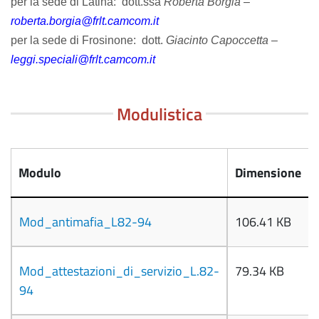
per la sede di Latina: dott.ssa
Roberta Borgia
–
roberta.borgia@frlt.camcom.it
per la sede di Frosinone: dott.
Giacinto Capoccetta
–
leggi.speciali@frlt.camcom.it
Modulistica
Modulo
Dimensione
Mod_antimafia_L82-94
106.41 KB
Mod_attestazioni_di_servizio_L.82-
79.34 KB
94