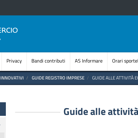
Salta
al
contenuto
principale
Navigazione princi
Privacy
Bandi contributi
AS Informare
Orari sportel
 INNOVATIVI
GUIDE REGISTRO IMPRESE
GUIDE ALLE ATTIVITÀ
Guide alle attivi