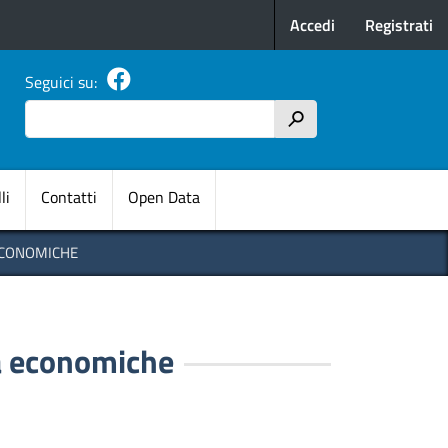
Menu profilo u
Accedi
Registrati
Seguici su:
Cerca
h
pale
li
Contatti
Open Data
 ECONOMICHE
tà economiche