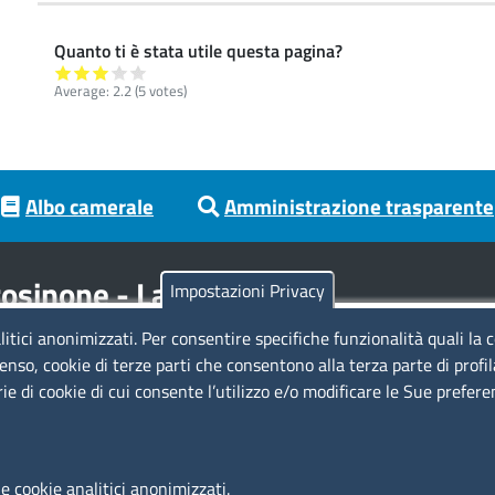
Quanto ti è stata utile questa pagina?
Average:
2.2
(
5
votes)
Albo camerale
Amministrazione trasparente
osinone - Latina
Impostazioni Privacy
litici anonimizzati. Per consentire specifiche funzionalità quali la 
Codici
Se
enso, cookie di terze parti che consentono alla terza parte di profi
rie di cookie di cui consente l’utilizzo e/o modificare le Sue prefer
Codice Fiscale e Partita Iva: 02957560598
Codice univoco ufficio fatt.elettronica: 1TOEDU
Si
e cookie analitici anonimizzati.