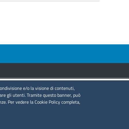
condivisione e/o la visione di contenuti,
guici su
lare gli utenti. Tramite questo banner, può
enze. Per vedere la Cookie Policy completa,
to web