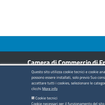
Footer menu
Camera di Commercio di Fr
Questo sito utilizza cookie tecnici e cookie ana
Contatti
possono essere installati, solo previo Suo cons
accettare tutti i cookies, selezionare le catego
Sede Legale di Latina: Viale Umberto I, 80 -
clicchi
More info
04100 (LT)
tel. 0773/6721
Cookie tecnici
Sede di Frosinone: Via Alcide De Gasperi, 1 -
Cookie necessari per il funzionamento del sito 