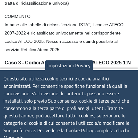
tratta di riclassificazione univoca)
COMMENTO
In base alle tabelle di riclassificazione ISTAT, il codice ATECO
2007-2022 è riclassificato univocamente nel corrispondente
codice ATECO 2025. Nessun accesso è quindi possibile al
servizio Rettifica Ateco 2025.
Caso 3 - Codici ATECO 2007-2022 vs. ATECO 2025 1:N
Impostazioni Privacy
Attività indicata in visura all’1.4.2025:
ricambista di parti e
Questo sito utilizza cookie tecnici e cookie analitici
accessori per motocicli
anonimizzati. Per consentire specifiche funzionalità quali la
condivisione e/o la visione di contenuti, possono essere
Codifica ATECO 2007-2022 relativa all’attività svolta: 45.40.21
installati, solo previo Suo consenso, cookie di terze parti che
Codifica ATECO 2025 relativa all’attività svolta: 46.18.45 oppure
consentono alla terza parte di profilare gli utenti. Tramite
47.83.20 (l’attività è riclassificata automaticamente dalla CCIAA
questo banner, può accettare tutti i cookies, selezionare le
nel codice 46.18.45)
categorie di cookie di cui consente l’utilizzo e/o modificare le
Sue preferenze. Per vedere la Cookie Policy completa, clicchi
Attività indicata in visura al momento dell’accesso al
More info