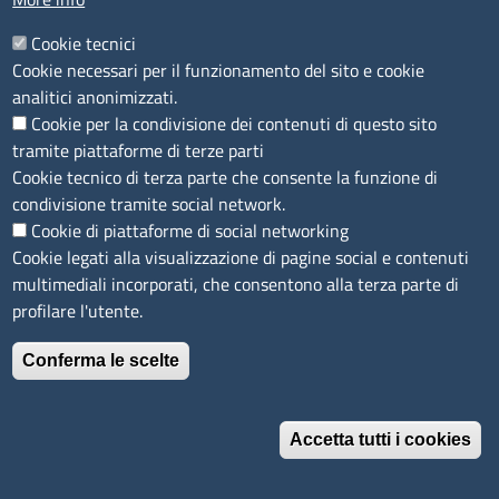
servizio Rettifica Ateco 2025
: impresa di pulizie
(attività
Cookie tecnici
primaria)
e ricambista di parti e accessori per motocicli
(attività
Cookie necessari per il funzionamento del sito e cookie
secondaria) – L’attività indicata in visura è quindi variata rispetto
analitici anonimizzati.
all’1.4.2025.
Cookie per la condivisione dei contenuti di questo sito
tramite piattaforme di terze parti
COMMENTO
Cookie tecnico di terza parte che consente la funzione di
Due diversi codici ATECO 2025 possono essere attributi all’attività
condivisione tramite social network.
già denunciata alla data del 1° aprile 2025 tuttavia è stata
Cookie di piattaforme di social networking
successivamente comunicata e iscritta una variazione dell’attività
Cookie legati alla visualizzazione di pagine social e contenuti
economica: nessun accesso è quindi possibile al servizio Rettifica
multimediali incorporati, che consentono alla terza parte di
Ateco 2025. La rettifica del codice ATECO attribuito
profilare l'utente.
automaticamente è possibile solo con una pratica di
Conferma le scelte
Comunicazione Unica.
Accetta tutti i cookies
Ulteriori informazioni in merito alla nuova classificazione
ATECO 2025 sono disponibili sul
sito Ateco Infocamere
e