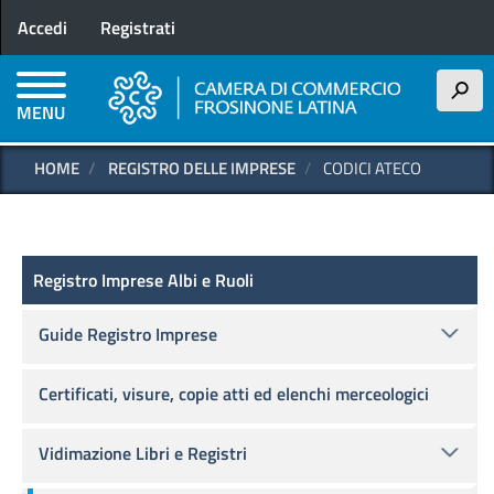
Menu profilo utente
Salta
Accedi
Registrati
al
contenuto
principale
h
MENU
HOME
REGISTRO DELLE IMPRESE
CODICI ATECO
Registro delle Imprese
Registro Imprese Albi e Ruoli
Guide Registro Imprese
Certificati, visure, copie atti ed elenchi merceologici
Vidimazione Libri e Registri