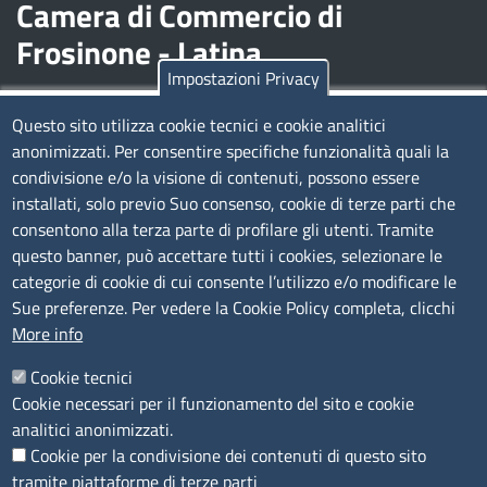
Camera di Commercio di
Frosinone - Latina
Impostazioni Privacy
Contatti
Questo sito utilizza cookie tecnici e cookie analitici
anonimizzati. Per consentire specifiche funzionalità quali la
Sede Legale di Latina: Viale Umberto I, 80 - 04100 (LT)
condivisione e/o la visione di contenuti, possono essere
tel. 0773/6721
installati, solo previo Suo consenso, cookie di terze parti che
Sede di Frosinone: Via Alcide De Gasperi, 1 - 03100 (FR)
consentono alla terza parte di profilare gli utenti. Tramite
tel. 0775/2751
questo banner, può accettare tutti i cookies, selezionare le
Pec
cciaa@pec.frlt.camcom.it
categorie di cookie di cui consente l’utilizzo e/o modificare le
Ufficio relazioni con il pubblico
Sue preferenze. Per vedere la Cookie Policy completa, clicchi
More info
Codici
Cookie tecnici
Cookie necessari per il funzionamento del sito e cookie
Codice Fiscale e Partita Iva: 02957560598
analitici anonimizzati.
Codice univoco ufficio fatt.elettronica: 1TOEDU
Cookie per la condivisione dei contenuti di questo sito
tramite piattaforme di terze parti