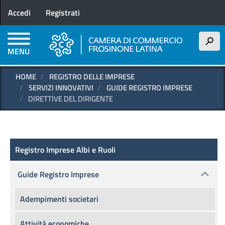
Menu profilo utente
Salta
Accedi
Registrati
al
contenuto
principale
h
MENU
HOME
REGISTRO DELLE IMPRESE
SERVIZI INNOVATIVI
GUIDE REGISTRO IMPRESE
DIRETTIVE DEL DIRIGENTE
Registro delle Imprese
Registro Imprese Albi e Ruoli
Guide Registro Imprese
Adempimenti societari
Attività economiche